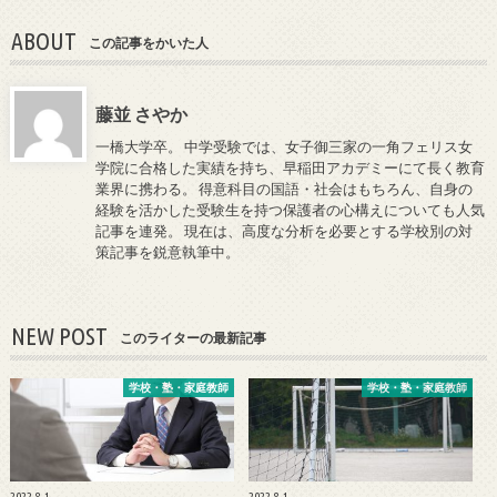
ABOUT
この記事をかいた人
藤並 さやか
一橋大学卒。 中学受験では、女子御三家の一角フェリス女
学院に合格した実績を持ち、早稲田アカデミーにて長く教育
業界に携わる。 得意科目の国語・社会はもちろん、自身の
経験を活かした受験生を持つ保護者の心構えについても人気
記事を連発。 現在は、高度な分析を必要とする学校別の対
策記事を鋭意執筆中。
NEW POST
このライターの最新記事
学校・塾・家庭教師
学校・塾・家庭教師