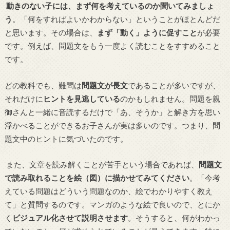
動きのない子には、まず何を考えているのか聞いてみましょ
う
。「何をすればよいかわからない」ということがほとんどだ
と思います。その場合は、
まず「動く」ように促すこと
が必要
です。例えば、問題文をもう一度よく読むことをすすめること
です。
どの教科でも、難問は
問題文が長文
であることが多いですが、
それだけに
ヒントを見逃している
のかもしれません。問題を親
御さんと一緒に音読するだけで「あ、そうか」と解き方を思い
浮かべることができるお子さんが実は多いのです。つまり、問
題文中のヒントに気づいたのです。
また、文章を読み解くことが苦手という場合であれば、
問題文
で読み取れることを絵（図）に描かせてみてください
。「今考
えている問題はどういう問題なのか、絵でわかりやすく教え
て」と質問するのです。マンガのような絵で良いので、とにか
く
ビジュアル化させて説明させます
。そうすると、何がわかっ