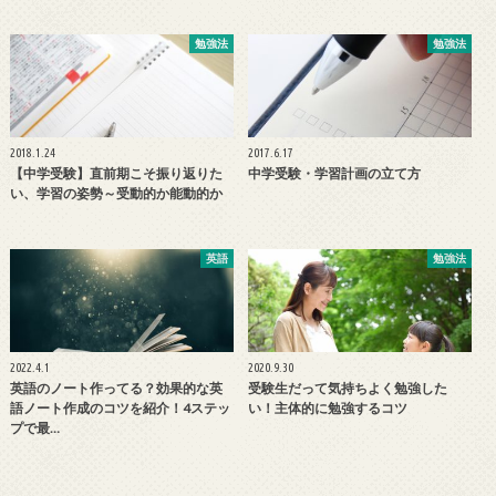
勉強法
勉強法
2018.1.24
2017.6.17
【中学受験】直前期こそ振り返りた
中学受験・学習計画の立て方
い、学習の姿勢～受動的か能動的か
英語
勉強法
2022.4.1
2020.9.30
英語のノート作ってる？効果的な英
受験生だって気持ちよく勉強した
語ノート作成のコツを紹介！4ステッ
い！主体的に勉強するコツ
プで最…