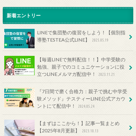
新着エントリー
LINEで集団塾の復習をしよう！【個別指
導塾TESTEA公式LINE】
2025.05.19
【毎週LINEで無料配信！！】中学受験の
勉強、親子でのコミュニケーションに役
立つLINEメルマガ配信中！
2023.11.21
『7日間で磨く合格力：親子で挑む中学受
験メソッド』テスティーLINE公式アカウ
ントにて配信中！
2024.05.24
【まずはここから！】記事一覧まとめ
【2025年8月更新】
2023.10.13