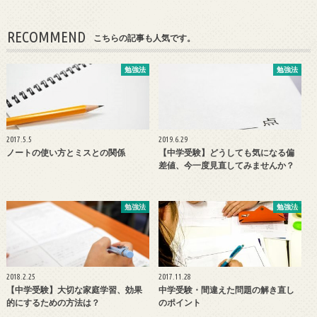
RECOMMEND
こちらの記事も人気です。
勉強法
勉強法
2017.5.5
2019.6.29
ノートの使い方とミスとの関係
【中学受験】どうしても気になる偏
差値、今一度見直してみませんか？
勉強法
勉強法
2018.2.25
2017.11.28
【中学受験】大切な家庭学習、効果
中学受験・間違えた問題の解き直し
的にするための方法は？
のポイント