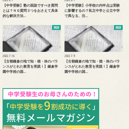
2022.8.1
2022.8.1
【中学受験】塾の面談ですべき質問
【中学受験】小学校の内申点は受験
とは？ＮＧ質問３つをおさえて具体
に影響するの？私立中学と公立中学
的な解決方法…
で異なる、注…
国語
国語
2022.7.16
2022.7.9
【古都鎌倉の地で知・徳・体のバラ
【古都鎌倉の地で知・徳・体のバラ
ンスがとれた教育を実践！】鎌倉学
ンスがとれた教育を実践！】鎌倉学
園中学校の国…
園中学校の国…