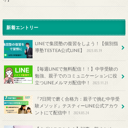
新着エントリー
LINEで集団塾の復習をしよう！【個別指
導塾TESTEA公式LINE】
2025.05.19
【毎週LINEで無料配信！！】中学受験の
勉強、親子でのコミュニケーションに役
立つLINEメルマガ配信中！
2023.11.21
『7日間で磨く合格力：親子で挑む中学受
験メソッド』テスティーLINE公式アカウ
ントにて配信中！
2024.05.24