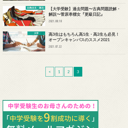
古典(古文・漢文)
【大学受験】過去問題〜古典問題読解・
解説〜菅原孝標女『更級日記』
2021.08.18
大学
高3生はもちろん高1生・高2生も必見！
オープンキャンパスのススメ2021
2021.07.22
<
1
2
3