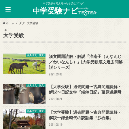
中学受験を考え始めたら読むブログ。
中学受験ナビ
ホーム
タグ : 大学受験
TAG
大学受験
古典(古文・漢文)
漢文問題読解・解説『淮南子（えなんじ
／わいなんし）』[大学受験漢文過去問解
説シリーズ]
2021.09.03
古典(古文・漢文)
【大学受験】過去問題〜古典問題読解・
解説〜日記文学『蜻蛉日記』藤原道綱母
2021.08.21
古典(古文・漢文)
【大学受験】過去問題〜古典問題読解・
解説〜鎌倉時代の説話集『沙石集』
2021.08.19