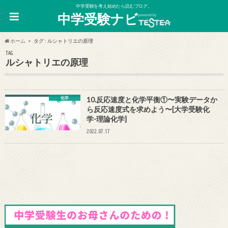
中学受験を考え始めたら読むブログ。
中学受験ナビ
ホーム
タグ : ルシャトリエの原理
TAG
ルシャトリエの原理
化学
10.反応速度と化学平衡①〜実験データか
ら反応速度式を求めよう〜[大学受験化
学-理論化学]
2022.07.17