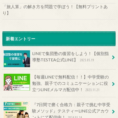
「旅人算」の解き方を問題で学ぼう！【無料プリントあ
り】
新着エントリー
LINEで集団塾の復習をしよう！【個別指
導塾TESTEA公式LINE】
2025.05.19
【毎週LINEで無料配信！！】中学受験の
勉強、親子でのコミュニケーションに役
立つLINEメルマガ配信中！
2023.11.21
『7日間で磨く合格力：親子で挑む中学受
験メソッド』テスティーLINE公式アカウ
ントにて配信中！
2024.05.24