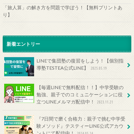
「旅人算」の解き方を問題で学ぼう！【無料プリントあ
り】
新着エントリー
LINEで集団塾の復習をしよう！【個別指
導塾TESTEA公式LINE】
2025.05.19
【毎週LINEで無料配信！！】中学受験の
勉強、親子でのコミュニケーションに役
立つLINEメルマガ配信中！
2023.11.21
『7日間で磨く合格力：親子で挑む中学受
験メソッド』テスティーLINE公式アカウ
ントにて配信中！
2024.05.24