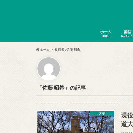
ホーム
国語
HOME
JAPANES
ホーム
投稿者 : 佐藤 昭希
「佐藤 昭希」の記事
現
大学
道