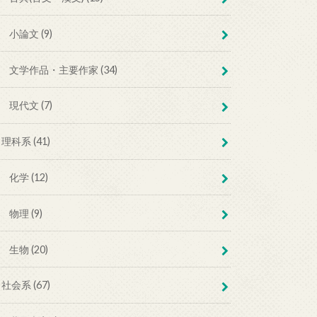
小論文 (9)
文学作品・主要作家 (34)
現代文 (7)
理科系 (41)
化学 (12)
物理 (9)
生物 (20)
社会系 (67)