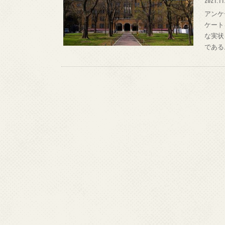
2021.11
アンケ
ケート
な実状
である。