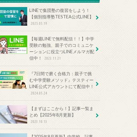
LINEで集団塾の復習をしよう！
【個別指導塾TESTEA公式LINE】
2025.05.19
【毎週LINEで無料配信！！】中学
受験の勉強、親子でのコミュニケ
ーションに役立つLINEメルマガ配
信中！
2023.11.21
『7日間で磨く合格力：親子で挑
む中学受験メソッド』テスティー
LINE公式アカウントにて配信中！
2024.05.24
【まずはここから！】記事一覧ま
とめ【2025年8月更新】
2023.10.13
【2025年8月更新】中学校 記事