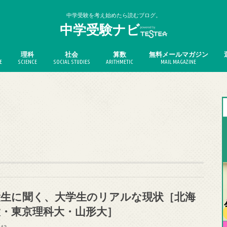
中学受験を考え始めたら読むブログ。
中学受験ナビ
理科
社会
算数
無料メールマガジン
E
SCIENCE
SOCIAL STUDIES
ARITHMETIC
MAIL MAGAZINE
役生に聞く、大学生のリアルな現状［北海
大・東京理科大・山形大］