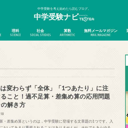
中学受験を考え始めたら読むブログ。
中学受験ナビ
理科
社会
算数
無料メールマガジン
E
SCIENCE
SOCIAL STUDIES
ARITHMETIC
MAIL MAGAZINE
本は変わらず「全体」「1つあたり」に注
すること！過不足算・差集め算の応用問題
その解き方
.10
算・差集め算というのは，中学受験に登場する文章題の1つです。入
においてあまり重視されることはありませんが，それでもあらゆる