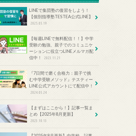
LINEで集団塾の復習をしよう！
【個別指導塾TESTEA公式LINE】
2025.05.19
【毎週LINEで無料配信！！】中学
受験の勉強、親子でのコミュニケ
ーションに役立つLINEメルマガ配
信中！
2023.11.21
『7日間で磨く合格力：親子で挑
む中学受験メソッド』テスティー
LINE公式アカウントにて配信中！
2024.05.24
【まずはここから！】記事一覧ま
とめ【2025年8月更新】
2023.10.13
【2025年8月更新】中学校 記事