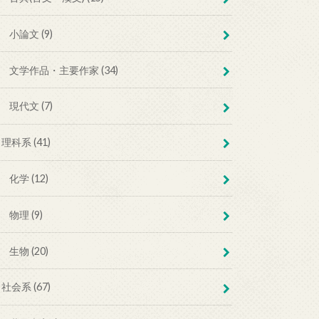
小論文 (9)
文学作品・主要作家 (34)
現代文 (7)
理科系 (41)
化学 (12)
物理 (9)
生物 (20)
社会系 (67)