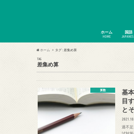
ホーム
国語
HOME
JAPANES
ホーム
タグ : 差集め算
TAG
差集め算
基
算数
目
と
2021.10
過不足
試対策