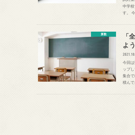
中学校
す。 
「
算数
よ
2021.10
今回は
ップし
集合で
積んで