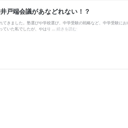
の井戸端会議があなどれない！？
れてきました。塾選びや学校選び、中学受験の戦略など、中学受験にお
【
っていた私でしたが、やはり …
続きを読む
中
学
受
験
】
受
験
情
報
収
集
に
は
、
マ
マ